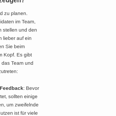
rzeugen?
nd zu planen.
didaten im Team,
 stellen und den
 lieber auf ein
en Sie beim
 Kopf. Es gibt
n das Team und
utreten:
n Feedback
: Bevor
et, sollten einige
en, um zweifelnde
tzen ist für viele