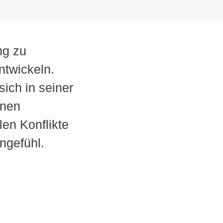
ng zu
ntwickeln.
ich in seiner
inen
en Konflikte
ngefühl.