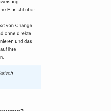
zuweisung
ine Einsicht über
text von Change
d ohne direkte
gnieren und das
auf ihre
n.
arisch