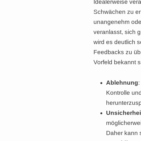
Idealerweise ver
Schwächen zu erk
unangenehm oder 
veranlasst, sich
wird es deutlich 
Feedbacks zu übe
Vorfeld bekannt s
Ablehnung
:
Kontrolle und
herunterzusp
Unsicherhei
möglicherweis
Daher kann s