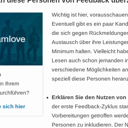
n diese Personen von Feedback übe
Wichtig ist hier, vorausschaue
Eventuell gibt es ein paar Kan
die sich gegen Rückmeldungen
Austausch über ihre Leistungen
Minimum halten. Vielleicht hab
Lesen auch schon jemanden im
verschiedene Möglichkeiten a
n
speziell diese Personen heranz
n Ihrem
urchführen?
Erklären Sie den Nutzen vo
 sich hier
der erste Feedback-Zyklus start
Vorbereitungen getroffen werd
Personen zu inkludieren. Der Nu