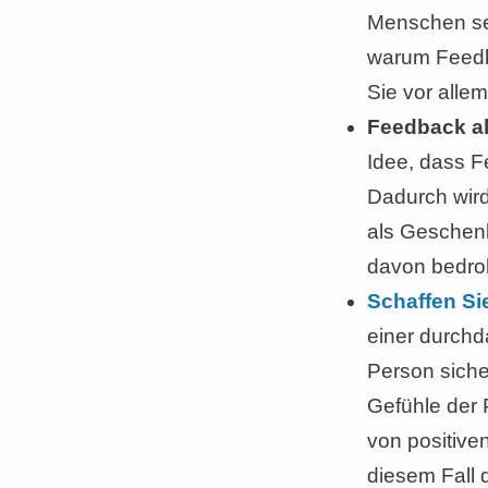
Menschen sel
warum Feedba
Sie vor alle
Feedback al
Idee, dass F
Dadurch wird
als Geschenk
davon bedroh
Schaffen Si
einer durchd
Person siche
Gefühle der
von positive
diesem Fall